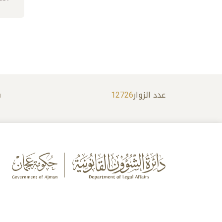
عدد الزوار
12726
س